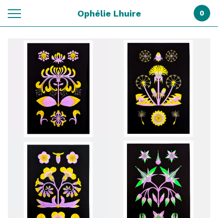
Ophélie Lhuire
0